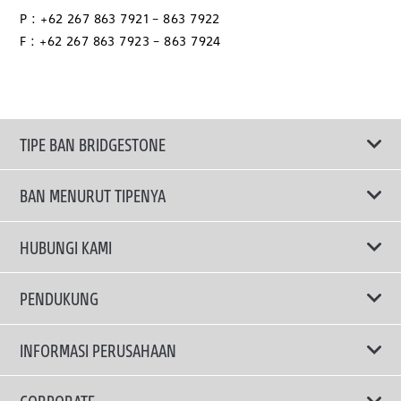
P : +62 267 863 7921 – 863 7922
F : +62 267 863 7923 – 863 7924
TIPE BAN BRIDGESTONE
BAN MENURUT TIPENYA
Ban ENLITEN
HUBUNGI KAMI
Ban Performa
Email Kami
PENDUKUNG
Ban Run Flat
Privacy Policy
INFORMASI PERUSAHAAN
Ban Touring
Terms Of Use
TRUCKS & BUSES TYRES
Ban Hemat Bahan Bakar
Mengapa Bridgestone?