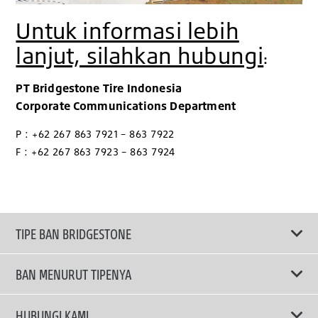
Untuk informasi lebih
lanjut, silahkan hubungi
:
PT Bridgestone Tire Indonesia
Corporate Communications Department
P : +62 267 863 7921 – 863 7922
F : +62 267 863 7923 – 863 7924
TIPE BAN BRIDGESTONE
BAN MENURUT TIPENYA
Ban ENLITEN
HUBUNGI KAMI