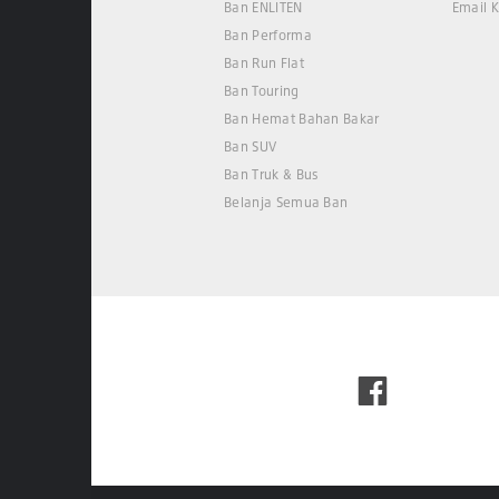
Ban ENLITEN
Email 
Ban Performa
Ban Run Flat
Ban Touring
Ban Hemat Bahan Bakar
Ban SUV
Ban Truk & Bus
Belanja Semua Ban