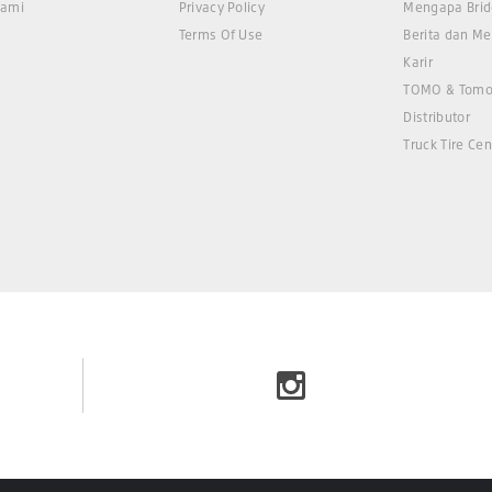
Kami
Privacy Policy
Mengapa Brid
Terms Of Use
Berita dan Me
Karir
TOMO & Tomo
Distributor
Truck Tire Cen