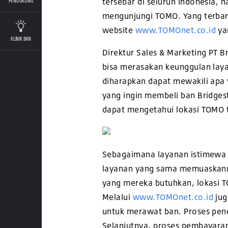
tersebar di seluruh Indonesia
PENDUKUNG
mengunjungi TOMO. Yang terbaru
website
www.TOMOnet.co.id
ya
KLINIK BAN
Direktur Sales & Marketing PT B
bisa merasakan keunggulan lay
diharapkan dapat mewakili apa
yang ingin membeli ban Bridge
dapat mengetahui lokasi TOMO t
Sebagaimana layanan istimewa
layanan yang sama memuaskanny
yang mereka butuhkan, lokasi T
Melalui
www.TOMOnet.co.id
jug
untuk merawat ban. Proses penc
Selanjutnya, proses pembayara