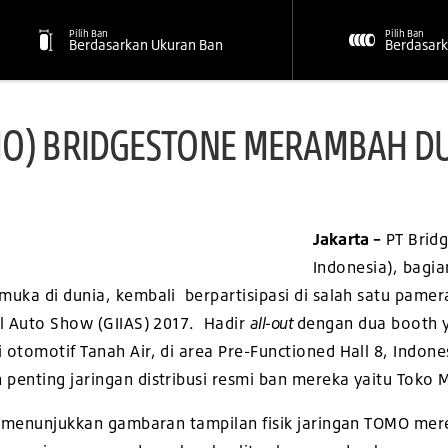
Pilih Ban
Pilih Ban
Berdasarkan Ukuran Ban
Berdasark
MO) BRIDGESTONE MERAMBAH DU
Jakarta –
PT Brid
Indonesia), bagia
uka di dunia, kembali berpartisipasi di salah satu pamera
al Auto Show (GIIAS) 2017. Hadir
all-out
dengan dua booth 
otomotif Tanah Air, di area Pre-Functioned Hall 8, Indones
penting jaringan distribusi resmi ban mereka yaitu Toko 
ya menunjukkan gambaran tampilan fisik jaringan TOMO me