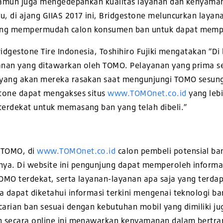
, namun juga mengedepankan kualitas layanan dan kenyama
, di ajang GIIAS 2017 ini, Bridgestone meluncurkan layan
ng mempermudah calon konsumen ban untuk dapat memper
ridgestone Tire Indonesia, Toshihiro Fujiki mengatakan “D
anan yang ditawarkan oleh TOMO. Pelayanan yang prima 
 yang akan mereka rasakan saat mengunjungi TOMO sesung
stone dapat mengakses situs
www.TOMOnet.co.id
yang leb
erdekat untuk memasang ban yang telah dibeli.”
 TOMO, di
www.TOMOnet.co.id
calon pembeli potensial ba
a. Di website ini pengunjung dapat memperoleh informas
OMO terdekat, serta layanan-layanan apa saja yang terda
a dapat diketahui informasi terkini mengenai teknologi ba
arian ban sesuai dengan kebutuhan mobil yang dimiliki j
n secara online ini menawarkan kenyamanan dalam bertra