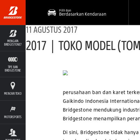
Pilih Ban
Berdasarkan Kendaraan
11 AGUSTUS 2017
2017 | TOKO MODEL (TO
MENGAPA
BRIDGESTONE?
TIPE BAN
BRIDGESTONE
perusahaan ban dan karet terkem
MENCARI TOKO
Gaikindo Indonesia Internation
Bridgestone mendukung industri 
MOTORSPORTS
Bridgestone menampilkan peran 
Di sini, Bridgestone tidak han