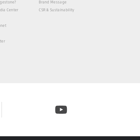
gestone?
Brand Message
dia Center
CSR & Sustainability
net
ter