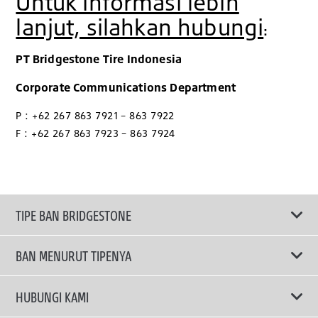
Untuk informasi lebih
lanjut, silahkan hubungi
:
PT Bridgestone Tire Indonesia
Corporate Communications Department
P : +62 267 863 7921 – 863 7922
F : +62 267 863 7923 – 863 7924
TIPE BAN BRIDGESTONE
BAN MENURUT TIPENYA
Ban ENLITEN
HUBUNGI KAMI