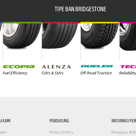
TIPE BAN BRIDGESTONE
Fuel Efficiency
CUVs & SUVs
Off-Road Traction
Reliabilit
I KAMI
PENDUKUNG
INFORMASI PE
Kami
Privacy Policy
Mengapa Brid