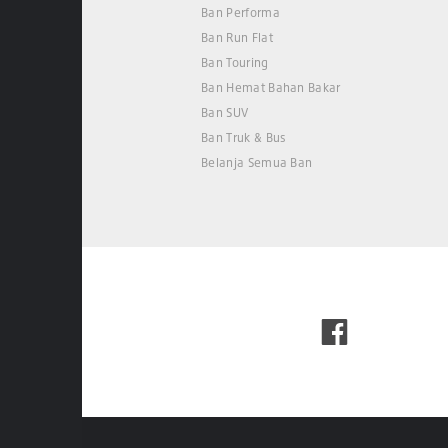
Ban Performa
Ban Run Flat
Ban Touring
Ban Hemat Bahan Bakar
Ban SUV
Ban Truk & Bus
Belanja Semua Ban