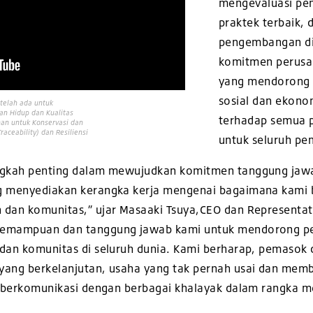
mengevaluasi pe
praktek terbaik, 
pengembangan di 
komitmen perusa
yang mendorong 
sosial dan ekonom
elah ada untuk
an Hidup dan Kualitas
terhadap semua p
an untuk Konservasi dan
raceability) dan Resiliensi
untuk seluruh pe
angkah penting dalam mewujudkan komitmen tanggung jawa
ng menyediakan kerangka kerja mengenai bagaimana kami
 dan komunitas,” ujar Masaaki Tsuya,CEO dan Representati
kemampuan dan tanggung jawab kami untuk mendorong per
 dan komunitas di seluruh dunia. Kami berharap, pemasok
yang berkelanjutan, usaha yang tak pernah usai dan mem
uk berkomunikasi dengan berbagai khalayak dalam rangka 