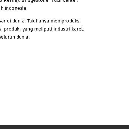
o Resmi), Bridgestone Truck Center,
uh Indonesia
sar di dunia. Tak hanya memproduksi
i produk, yang meliputi industri karet,
seluruh dunia.