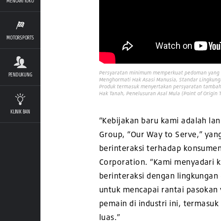
MENCARI TOKO
MOTORSPORTS
Persyaratan minimum memperkuat pedoman yang t
PENDUKUNG
Menghormati Hak Asasi Manusia, Standar Lingkung
Produk termasuk menyertakan persyaratan tambah
Hak Tanah, Penelusuran Asal Mula (Point of Origin T
KLINIK BAN
“Kebijakan baru kami adalah l
Group, “Our Way to Serve,” ya
berinteraksi terhadap konsumen
Corporation. “Kami menyadari 
berinteraksi dengan lingkungan
untuk mencapai rantai pasokan 
pemain di industri ini, termas
luas.”