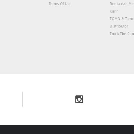
Terms Of Use
Berita dan Me
Karir
TOMO & Tomo
Distributor
Truck Tire Cen