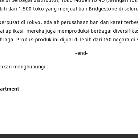
lalui berbagai distributor, Toko Model/TOMO (Jaringan Tok
bih dari 1.500 toko yang menjual ban Bridgestone di selur
berpusat di Tokyo, adalah perusahaan ban dan karet terbe
ai aplikasi, mereka juga memproduksi berbagai diversifikas
raga. Produk-produk ini dijual di lebih dari 150 negara di 
-end-
ilahkan menghubungi :
partment
4