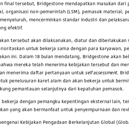
 final tersebut, Bridgestone mendapatkan masukan dari 
al, organisasi non-pemerintah (LSM), pemasok material, 
 menyeluruh, mencerminkan standar industri dan pelaksan
ng efektif.
akan tersebut akan dilaksanakan, diatur dan diberlakukan 
ioritaskan untuk bekerja sama dengan para karyawan, pe
jakan ini. Dalam 18 bulan mendatang, Bridgestone akan 
ahwa mereka telah menerima kebijakan tersebut dan meng
an menerima daftar pertanyaan untuk
self assessment
. Br
uk penelusuran karet alam dan akan bekerja untuk bermitr
kung pemantauan selanjutnya dari kepatuhan pemasok.
bekerja dengan pemangku kepentingan eksternal lain, term
kan yang akan bermanfaat untuk penyempurnaan dan revis
mengenai Kebijakan Pengadaan Berkelanjutan Global (Globa