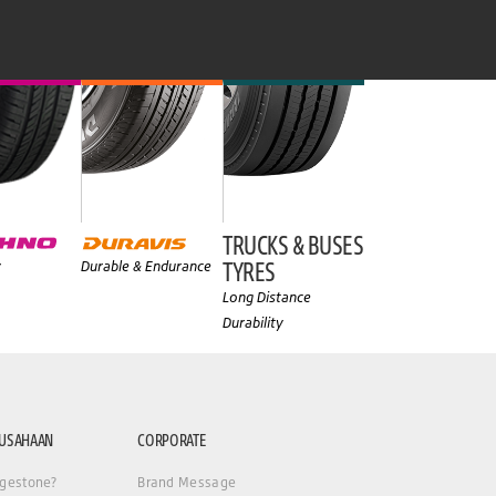
TRUCKS & BUSES
TYRES
y
Durable & Endurance
Long Distance
Durability
RUSAHAAN
CORPORATE
gestone?
Brand Message