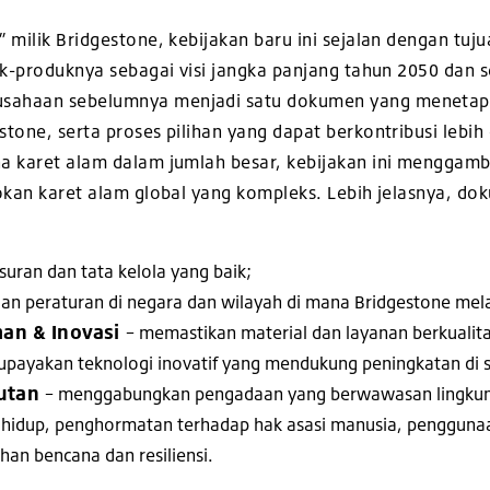
” milik Bridgestone, kebijakan baru ini sejalan dengan t
uk-produknya sebagai visi jangka panjang tahun 2050 dan se
sahaan sebelumnya menjadi satu dokumen yang menetap
tone, serta proses pilihan yang dapat berkontribusi lebih
a karet alam dalam jumlah besar, kebijakan ini menggam
okan karet alam global yang kompleks. Lebih jelasnya, do
uran dan tata kelola yang baik;
n peraturan di negara dan wilayah di mana Bridgestone mela
man & Inovasi
– memastikan material dan layanan berkualita
payakan teknologi inovatif yang mendukung peningkatan di s
jutan
– menggabungkan pengadaan yang berwawasan lingkung
 hidup, penghormatan terhadap hak asasi manusia, penggunaa
an bencana dan resiliensi.