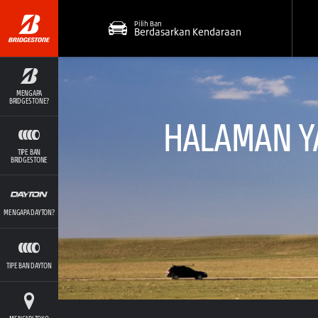
Pilih Ban
Berdasarkan Kendaraan
MENGAPA
BRIDGESTONE?
HALAMAN YA
TIPE BAN
BRIDGESTONE
MENGAPA DAYTON?
TIPE BAN DAYTON