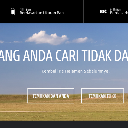
Pilih Ban
Pilih Ban
Berdasarkan Ukuran Ban
Berdasark
NG ANDA CARI TIDAK DA
Kembali Ke Halaman Sebelumnya.
TEMUKAN BAN ANDA
TEMUKAN TOKO