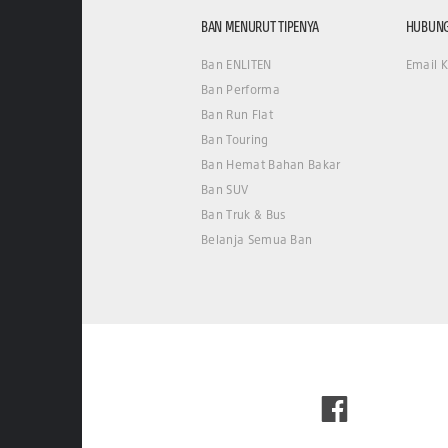
BAN MENURUT TIPENYA
HUBUNG
Ban ENLITEN
Email 
Ban Performa
Ban Run Flat
Ban Touring
Ban Hemat Bahan Bakar
Ban SUV
Ban Truk & Bus
Belanja Semua Ban