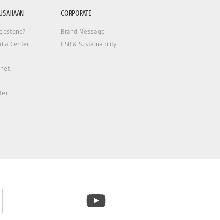
RUSAHAAN
CORPORATE
gestone?
Brand Message
dia Center
CSR & Sustainability
net
ter