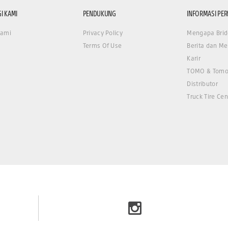
I KAMI
PENDUKUNG
INFORMASI PE
Kami
Privacy Policy
Mengapa Brid
Terms Of Use
Berita dan Me
Karir
TOMO & Tomo
Distributor
Truck Tire Cen