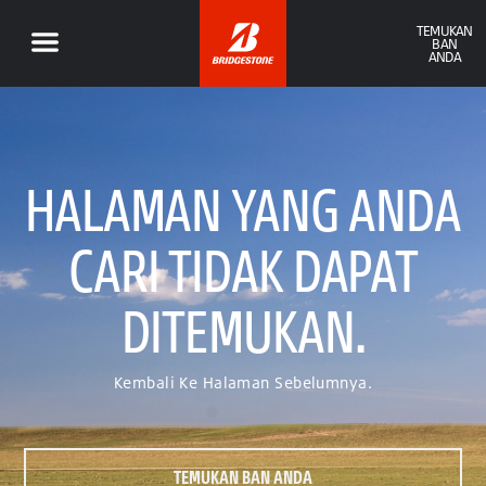
TEMUKAN
BAN
ANDA
HALAMAN YANG ANDA
CARI TIDAK DAPAT
DITEMUKAN.
Kembali Ke Halaman Sebelumnya.
TEMUKAN BAN ANDA