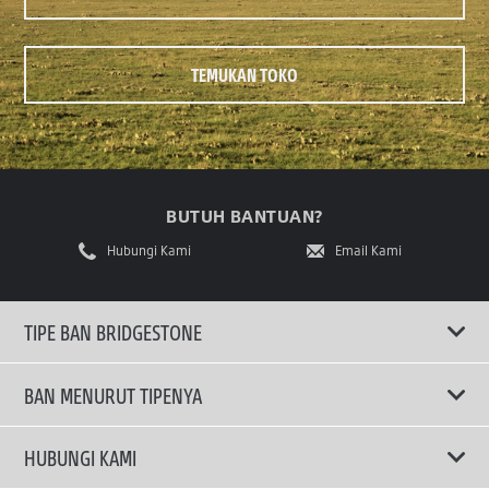
TEMUKAN TOKO
BUTUH BANTUAN?
Hubungi Kami
Email Kami
TIPE BAN BRIDGESTONE
BAN MENURUT TIPENYA
Ban ENLITEN
HUBUNGI KAMI