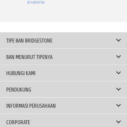
811454734
TIPE BAN BRIDGESTONE
BAN MENURUT TIPENYA
Ban ENLITEN
HUBUNGI KAMI
Ban Performa
Email Kami
PENDUKUNG
Ban Run Flat
Privacy Policy
INFORMASI PERUSAHAAN
Ban Touring
Terms Of Use
TRUCKS & BUSES TYRES
Ban Hemat Bahan Bakar
Mengapa Bridgestone?
CORPORATE