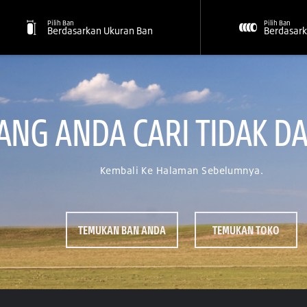
Pilih Ban
Pilih Ban
Berdasarkan Ukuran Ban
Berdasark
NG ANDA CARI TIDAK DA
Kembali Ke Halaman Sebelumnya.
TEMUKAN BAN ANDA
TEMUKAN TOKO