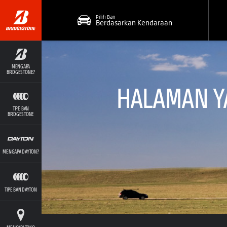
Pilih Ban
Berdasarkan Kendaraan
MENGAPA
BRIDGESTONE?
HALAMAN YA
TIPE BAN
BRIDGESTONE
MENGAPA DAYTON?
TIPE BAN DAYTON