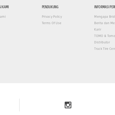
I KAMI
PENDUKUNG
INFORMASI PE
Kami
Privacy Policy
Mengapa Brid
Terms Of Use
Berita dan Me
Karir
TOMO & Tomo
Distributor
Truck Tire Cen