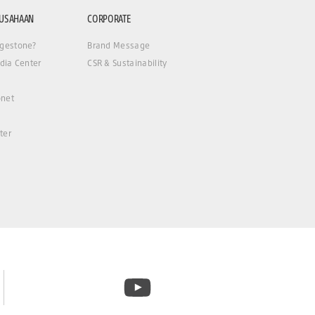
RUSAHAAN
CORPORATE
gestone?
Brand Message
dia Center
CSR & Sustainability
net
ter