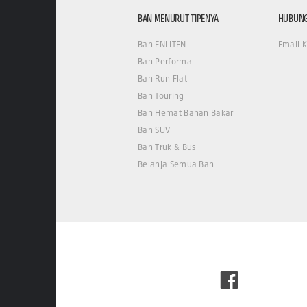
BAN MENURUT TIPENYA
HUBUNG
Ban ENLITEN
Email 
Ban Performa
Ban Run Flat
Ban Touring
Ban Hemat Bahan Bakar
Ban SUV
Ban Truk & Bus
Belanja Semua Ban