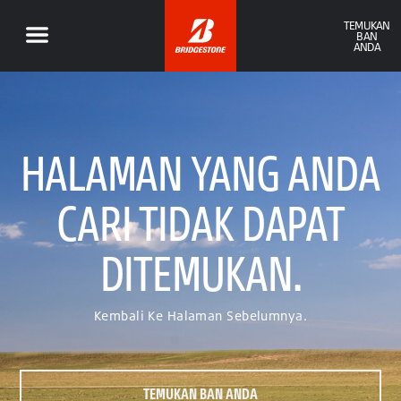
TEMUKAN
BAN
ANDA
HALAMAN YANG ANDA
CARI TIDAK DAPAT
DITEMUKAN.
Kembali Ke Halaman Sebelumnya.
TEMUKAN BAN ANDA