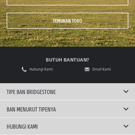
TEMUKAN TOKO
BUTUH BANTUAN?
Hubungi Kami
Email Kami
TIPE BAN BRIDGESTONE
BAN MENURUT TIPENYA
Ban ENLITEN
HUBUNGI KAMI