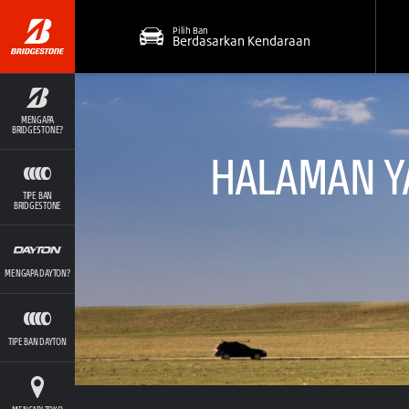
Pilih Ban
Berdasarkan Kendaraan
MENGAPA
BRIDGESTONE?
HALAMAN YA
TIPE BAN
BRIDGESTONE
MENGAPA DAYTON?
TIPE BAN DAYTON