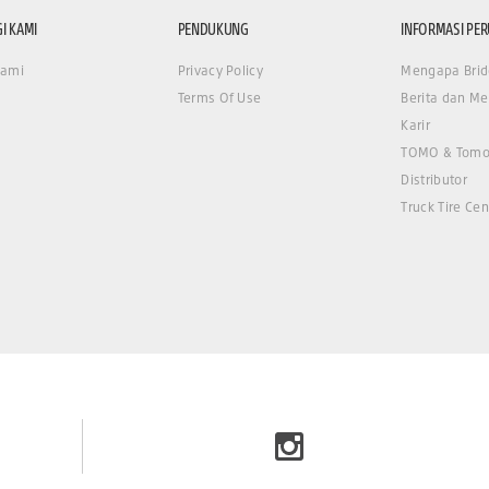
I KAMI
PENDUKUNG
INFORMASI PE
Kami
Privacy Policy
Mengapa Brid
Terms Of Use
Berita dan Me
Karir
TOMO & Tomo
Distributor
Truck Tire Cen