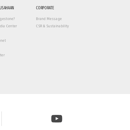
RUSAHAAN
CORPORATE
gestone?
Brand Message
dia Center
CSR & Sustainability
net
ter