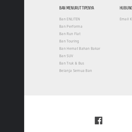
BAN MENURUT TIPENYA
HUBUNG
Ban ENLITEN
Email 
Ban Performa
Ban Run Flat
Ban Touring
Ban Hemat Bahan Bakar
Ban SUV
Ban Truk & Bus
Belanja Semua Ban