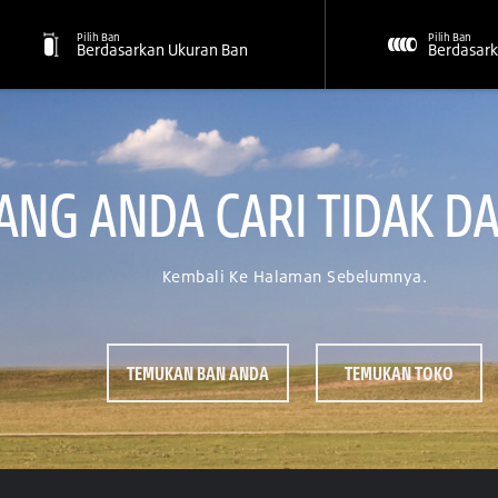
Pilih Ban
Pilih Ban
Berdasarkan Ukuran Ban
Berdasark
NG ANDA CARI TIDAK DA
Kembali Ke Halaman Sebelumnya.
TEMUKAN BAN ANDA
TEMUKAN TOKO