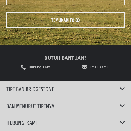
TEMUKAN TOKO
BUTUH BANTUAN?
Hubungi Kami
Email Kami
TIPE BAN BRIDGESTONE
BAN MENURUT TIPENYA
Ban ENLITEN
HUBUNGI KAMI