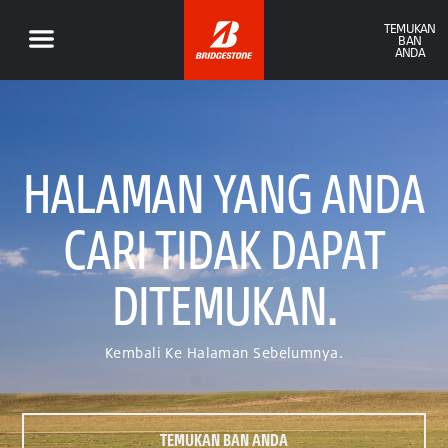
TEMUKAN
BAN
ANDA
HALAMAN YANG ANDA
CARI TIDAK DAPAT
DITEMUKAN.
Kembali Ke Halaman Sebelumnya.
TEMUKAN BAN ANDA