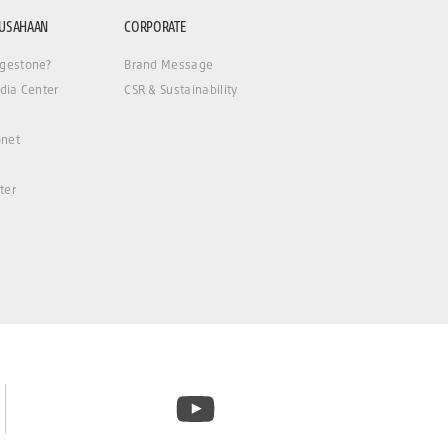
RUSAHAAN
CORPORATE
gestone?
Brand Message
dia Center
CSR & Sustainability
net
ter