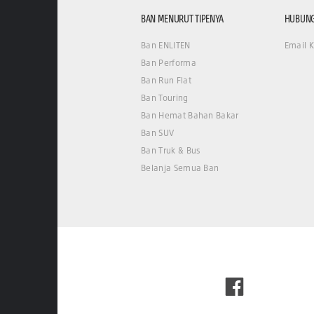
BAN MENURUT TIPENYA
HUBUNG
Ban ENLITEN
Email 
Ban Performa
Ban Run Flat
Ban Touring
Ban Hemat Bahan Bakar
Ban SUV
Ban Truk & Bus
Belanja Semua Ban