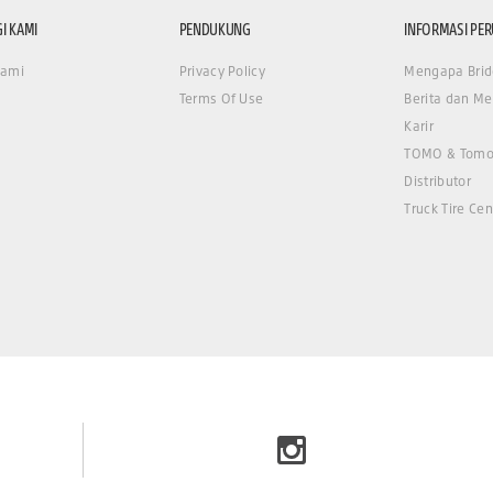
I KAMI
PENDUKUNG
INFORMASI PE
Kami
Privacy Policy
Mengapa Brid
Terms Of Use
Berita dan Me
Karir
TOMO & Tomo
Distributor
Truck Tire Cen