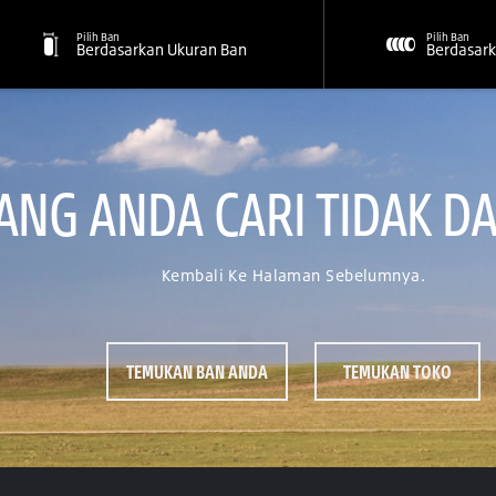
Pilih Ban
Pilih Ban
Berdasarkan Ukuran Ban
Berdasark
NG ANDA CARI TIDAK DA
Kembali Ke Halaman Sebelumnya.
TEMUKAN BAN ANDA
TEMUKAN TOKO