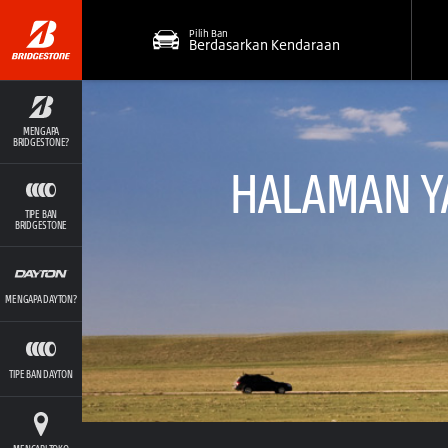
Pilih Ban
Berdasarkan Kendaraan
MENGAPA
BRIDGESTONE?
HALAMAN YA
TIPE BAN
BRIDGESTONE
MENGAPA DAYTON?
TIPE BAN DAYTON