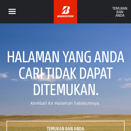
TEMUKAN
BAN
ANDA
HALAMAN YANG ANDA
CARI TIDAK DAPAT
DITEMUKAN.
Kembali Ke Halaman Sebelumnya.
TEMUKAN BAN ANDA