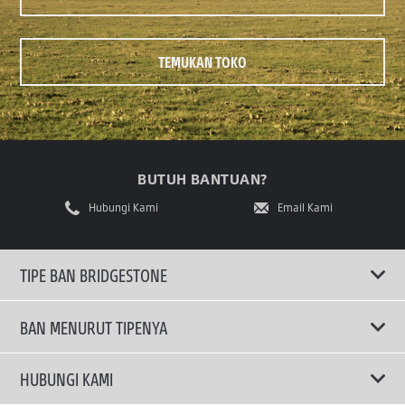
TEMUKAN TOKO
BUTUH BANTUAN?
Hubungi Kami
Email Kami
TIPE BAN BRIDGESTONE
BAN MENURUT TIPENYA
Ban ENLITEN
HUBUNGI KAMI