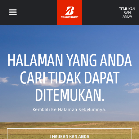
TEMUKAN
BAN
ANDA
HALAMAN YANG ANDA
CARI TIDAK DAPAT
DITEMUKAN.
Kembali Ke Halaman Sebelumnya.
TEMUKAN BAN ANDA