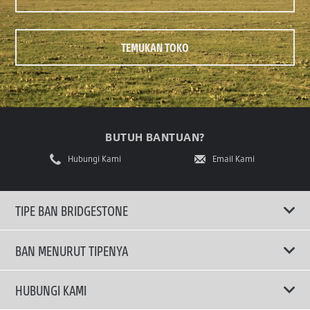
TEMUKAN TOKO
BUTUH BANTUAN?
Hubungi Kami
Email Kami
TIPE BAN BRIDGESTONE
BAN MENURUT TIPENYA
Ban ENLITEN
HUBUNGI KAMI