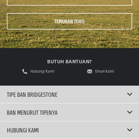
TEMUKAN TOKO
BUTUH BANTUAN?
Hubungi Kami
Email Kami
TIPE BAN BRIDGESTONE
BAN MENURUT TIPENYA
Ban ENLITEN
HUBUNGI KAMI