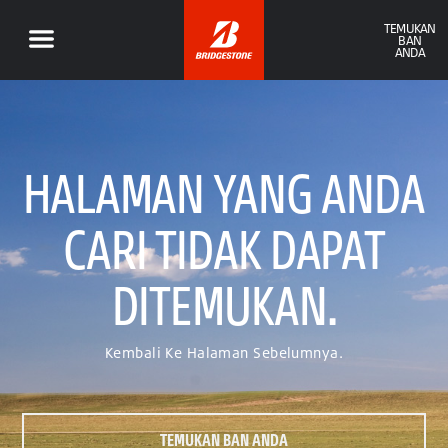
TEMUKAN
BAN
ANDA
HALAMAN YANG ANDA
CARI TIDAK DAPAT
DITEMUKAN.
Kembali Ke Halaman Sebelumnya.
TEMUKAN BAN ANDA