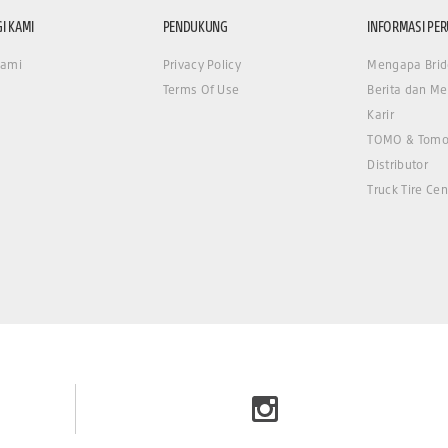
I KAMI
PENDUKUNG
INFORMASI PE
Kami
Privacy Policy
Mengapa Brid
Terms Of Use
Berita dan Me
Karir
TOMO & Tomo
Distributor
Truck Tire Cen