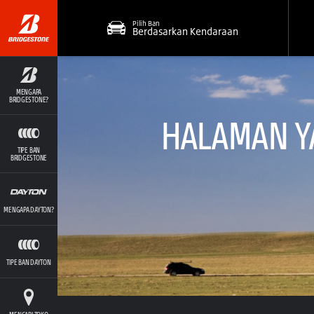
Pilih Ban
Berdasarkan Kendaraan
MENGAPA
BRIDGESTONE?
HALAMAN YA
TIPE BAN
BRIDGESTONE
MENGAPA DAYTON?
TIPE BAN DAYTON