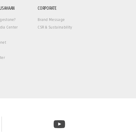
RUSAHAAN
CORPORATE
gestone?
Brand Message
dia Center
CSR & Sustainability
net
ter