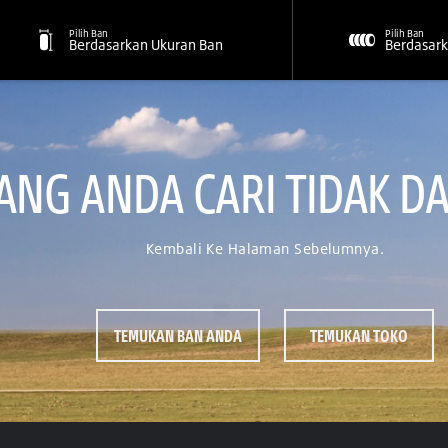
Pilih Ban
Pilih Ban
Berdasarkan Ukuran Ban
Berdasark
NG ANDA CARI TIDAK DA
Kembali Ke Halaman Sebelumnya.
TEMUKAN BAN ANDA
TEMUKAN TOKO