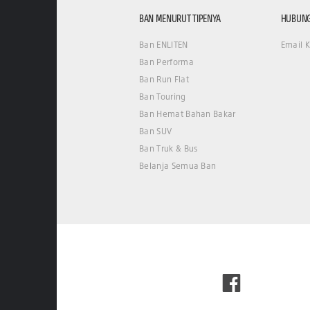
BAN MENURUT TIPENYA
HUBUNG
Ban ENLITEN
Email 
Ban Performa
Ban Run Flat
Ban Touring
Ban Hemat Bahan Bakar
Ban SUV
Ban Truk & Bus
Belanja Semua Ban