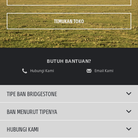
TEMUKAN TOKO
BUTUH BANTUAN?
Hubungi Kami
Email Kami
TIPE BAN BRIDGESTONE
BAN MENURUT TIPENYA
Ban ENLITEN
HUBUNGI KAMI