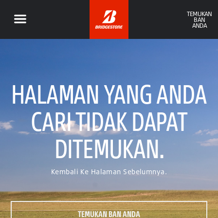
TEMUKAN
BAN
ANDA
HALAMAN YANG ANDA
CARI TIDAK DAPAT
DITEMUKAN.
Kembali Ke Halaman Sebelumnya.
TEMUKAN BAN ANDA