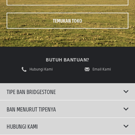
TEMUKAN TOKO
BUTUH BANTUAN?
Hubungi Kami
Email Kami
TIPE BAN BRIDGESTONE
BAN MENURUT TIPENYA
Ban ENLITEN
HUBUNGI KAMI