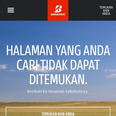
TEMUKAN
BAN
ANDA
HALAMAN YANG ANDA
CARI TIDAK DAPAT
DITEMUKAN.
Kembali Ke Halaman Sebelumnya.
TEMUKAN BAN ANDA