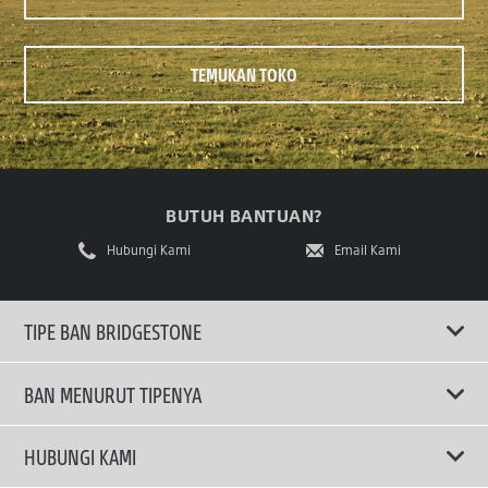
TEMUKAN TOKO
BUTUH BANTUAN?
Hubungi Kami
Email Kami
TIPE BAN BRIDGESTONE
BAN MENURUT TIPENYA
Ban ENLITEN
HUBUNGI KAMI