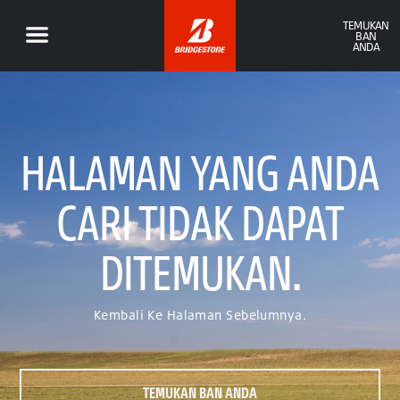
TEMUKAN
BAN
ANDA
HALAMAN YANG ANDA
CARI TIDAK DAPAT
DITEMUKAN.
Kembali Ke Halaman Sebelumnya.
TEMUKAN BAN ANDA