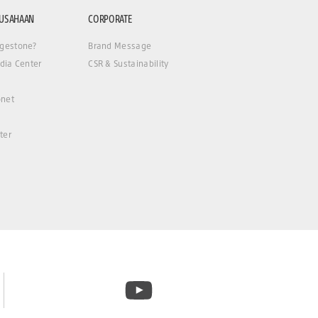
RUSAHAAN
CORPORATE
gestone?
Brand Message
dia Center
CSR & Sustainability
net
ter