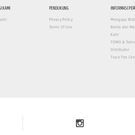
I KAMI
PENDUKUNG
INFORMASI PE
Kami
Privacy Policy
Mengapa Brid
Terms Of Use
Berita dan Me
Karir
TOMO & Tomo
Distributor
Truck Tire Cen