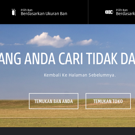
Pilih Ban
Pilih Ban
Berdasarkan Ukuran Ban
Berdasark
NG ANDA CARI TIDAK DA
Kembali Ke Halaman Sebelumnya.
TEMUKAN BAN ANDA
TEMUKAN TOKO