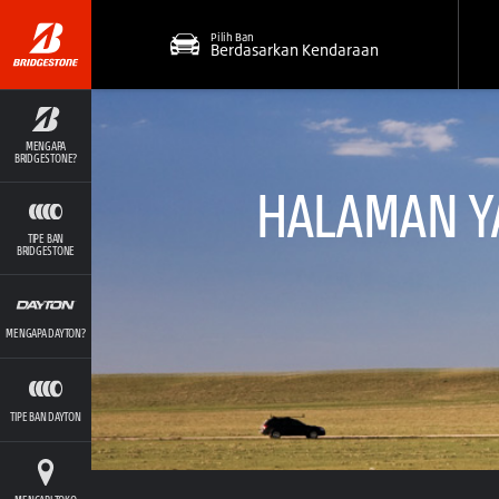
Pilih Ban
Berdasarkan Kendaraan
MENGAPA
BRIDGESTONE?
HALAMAN YA
TIPE BAN
BRIDGESTONE
MENGAPA DAYTON?
TIPE BAN DAYTON