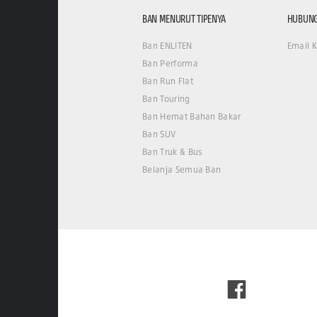
BAN MENURUT TIPENYA
HUBUNG
Ban ENLITEN
Email 
Ban Performa
Ban Run Flat
Ban Touring
Ban Hemat Bahan Bakar
Ban SUV
Ban Truk & Bus
Belanja Semua Ban