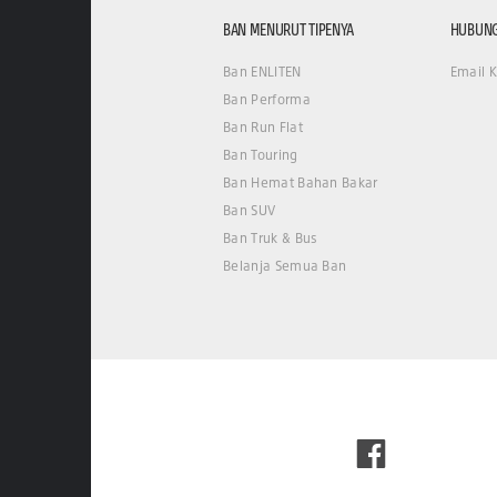
BAN MENURUT TIPENYA
HUBUNG
Ban ENLITEN
Email 
Ban Performa
Ban Run Flat
Ban Touring
Ban Hemat Bahan Bakar
Ban SUV
Ban Truk & Bus
Belanja Semua Ban