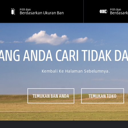
Pilih Ban
Pilih Ban
Berdasarkan Ukuran Ban
Berdasark
NG ANDA CARI TIDAK DA
Kembali Ke Halaman Sebelumnya.
TEMUKAN BAN ANDA
TEMUKAN TOKO