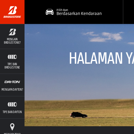
Pilih Ban
Berdasarkan Kendaraan
MENGAPA
BRIDGESTONE?
HALAMAN YA
TIPE BAN
BRIDGESTONE
MENGAPA DAYTON?
TIPE BAN DAYTON