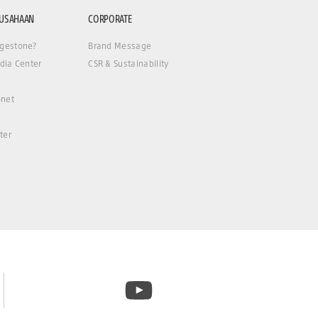
RUSAHAAN
CORPORATE
gestone?
Brand Message
dia Center
CSR & Sustainability
net
ter