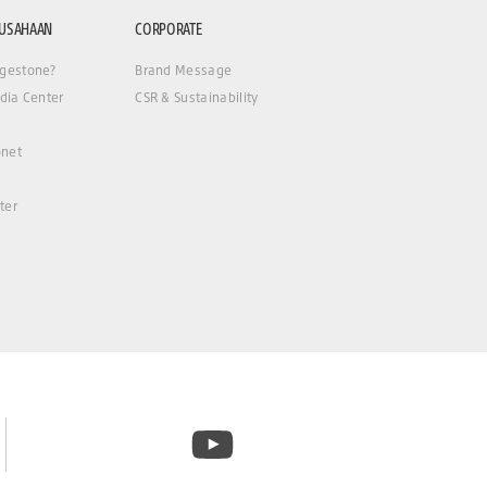
RUSAHAAN
CORPORATE
gestone?
Brand Message
dia Center
CSR & Sustainability
net
ter