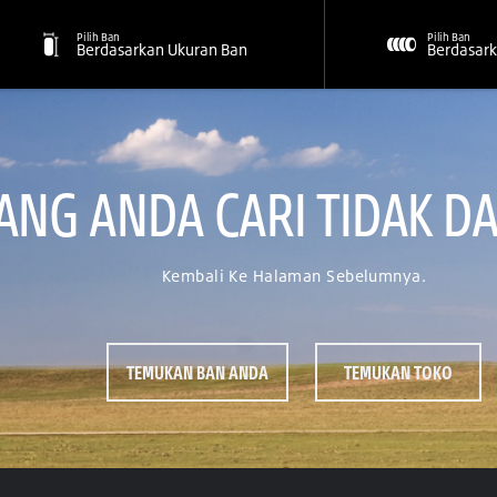
Pilih Ban
Pilih Ban
Berdasarkan Ukuran Ban
Berdasark
NG ANDA CARI TIDAK DA
Kembali Ke Halaman Sebelumnya.
TEMUKAN BAN ANDA
TEMUKAN TOKO