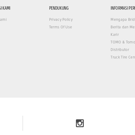
I KAMI
PENDUKUNG
INFORMASI PE
Kami
Privacy Policy
Mengapa Brid
Terms Of Use
Berita dan Me
Karir
TOMO & Tomo
Distributor
Truck Tire Cen