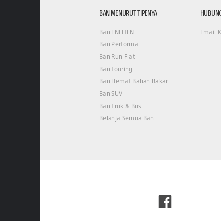
BAN MENURUT TIPENYA
HUBUNG
Ban ENLITEN
Email 
Ban Performa
Ban Run Flat
Ban Touring
Ban Hemat Bahan Bakar
Ban SUV
Ban Truk & Bus
Belanja Semua Ban