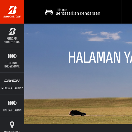
Pilih Ban
Berdasarkan Kendaraan
MENGAPA
BRIDGESTONE?
HALAMAN YA
TIPE BAN
BRIDGESTONE
MENGAPA DAYTON?
TIPE BAN DAYTON