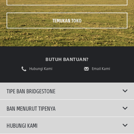
TEMUKAN TOKO
BUTUH BANTUAN?
Hubungi Kami
Email Kami
TIPE BAN BRIDGESTONE
BAN MENURUT TIPENYA
Ban ENLITEN
HUBUNGI KAMI