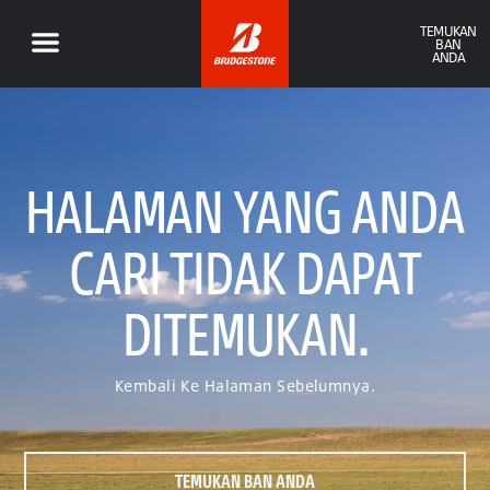
TEMUKAN
BAN
ANDA
HALAMAN YANG ANDA
CARI TIDAK DAPAT
DITEMUKAN.
Kembali Ke Halaman Sebelumnya.
TEMUKAN BAN ANDA