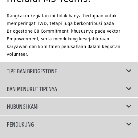
Rangkaian kegiatan ini tidak hanya bertujuan untuk
memperingati IWD, tetapi juga berkontribusi pada
Bridgestone E8 Commitment, khususnya pada vektor
Empowerment, serta mendukung kesejahteraan
karyawan dan komitmen perusahaan dalam kegiatan
volunteer.
TIPE BAN BRIDGESTONE
BAN MENURUT TIPENYA
Ban ENLITEN
HUBUNGI KAMI
Ban Performa
Email Kami
PENDUKUNG
Ban Run Flat